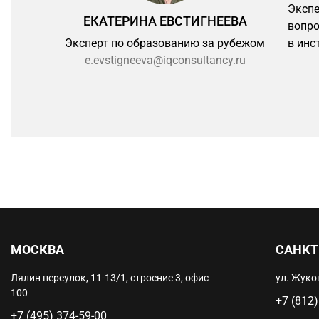
Экспе
ЕКАТЕРИНА ЕВСТИГНЕЕВА
вопро
Эксперт по образованию за рубежом
в инс
e.evstigneeva@iqconsultancy.ru
МОСКВА
САНКТ
Лялин переулок, 11-13/1, строение 3, офис
ул. Жуков
100
+7 (812)
+7 (495) 374-59-00