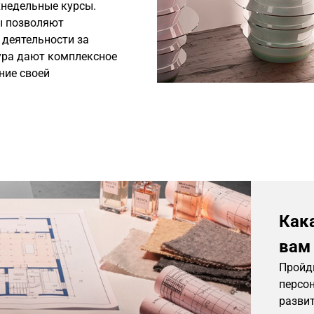
хнедельные курсы.
ы позволяют
 деятельности за
ура дают комплексное
ние своей
Кака
вам
Пройди
персо
разви