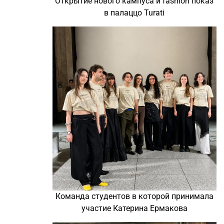
Открытие нового кампуса и fashion показ
в палаццо Turati
Команда студентов в которой принимала
участие Катерина Ермакова