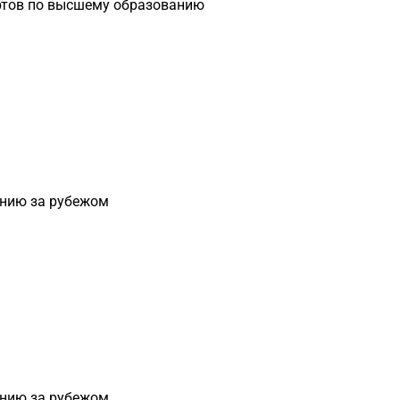
ртов по высшему образованию
анию за рубежом
анию за рубежом