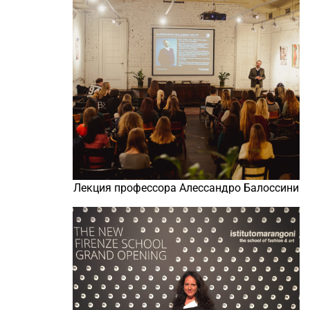
Лекция профессора Алессандро Балоссини