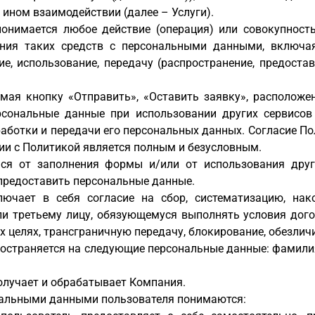
 ином взаимодействии (далее – Услуги).
онимается любое действие (операция) или совокупность
ния таких средств с персональными данными, включая с
ие, использование, передачу (распространение, предостав
мая кнопку «Отправить», «Оставить заявку», расположе
рсональные данные при использовании других сервисов
аботки и передачи его персональных данных. Согласие Пол
ии с Политикой является полным и безусловным.
ся от заполнения формы и/или от использования други
 предоставить персональные данные.
ючает в себя согласие на сбор, систематизацию, накоп
ли третьему лицу, обязующемуся выполнять условия дого
целях, трансграничную передачу, блокирование, обезлич
ространяется на следующие персональные данные: фамилия
олучает и обрабатывает Компания.
нальными данными пользователя понимаются: