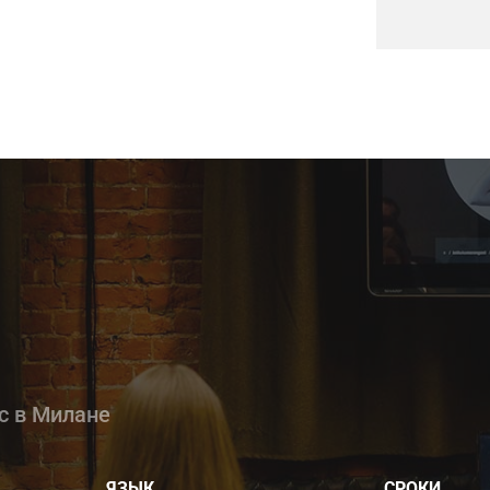
с в Милане
ЯЗЫК
СРОКИ