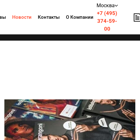
Москва
+7 (495)
вы
Новости
Контакты
О Компании
374-59-
00