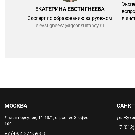
Экспе
ЕКАТЕРИНА ЕВСТИГНЕЕВА
вопро
Эксперт по образованию за рубежом
в инс
e.evstigneeva@iqconsultancy.ru
МОСКВА
САНКТ
Лялин переулок, 11-13/1, строение 3, офис
ул. Жуков
100
+7 (812)
+7 (495) 374-59-00